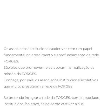
Organizar e dinamizar uma
estrutura de formação, a Academia
FORGES, que permita desenvolver
ações de formação de diferentes
tipologias sobre variados temas, de
acordo com as necessidades
identificadas, que proporcionem o
Os associados institucionais/coletivos tem um papel
desenvolvimento profissional de
fundamental no crescimento e aprofundamento da rede
técnicos, gestores, professores e
FORGES.
investigadores no ensino superior
São eles que promovem e colaboram na realização da
nos países de língua portuguesa.
missão da FORGES.
Conheça, por país, os associados institucionais/coletivos
Promover a organização de cursos
que muito prestigiam a rede da FORGES.
de pós-graduação sobre a gestão do
ensino superior envolvendo
Se pretende integrar a rede da FORGES, como associado
diferentes instituições.
institucional/coletivo, saiba como efetivar a sua