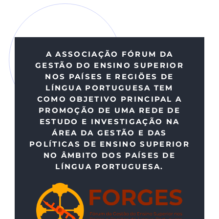
A ASSOCIAÇÃO FÓRUM DA
GESTÃO DO ENSINO SUPERIOR
A Associação Fórum da Gestão do
NOS PAÍSES E REGIÕES DE
Ensino Superior nos Países e Regiões
LÍNGUA PORTUGUESA TEM
de Língua Portuguesa, usualmente
COMO OBJETIVO PRINCIPAL A
designada de FORGES, tem como
PROMOÇÃO DE UMA REDE DE
ESTUDO E INVESTIGAÇÃO NA
objetivo principal a promoção de uma
ÁREA DA GESTÃO E DAS
rede de estudo e investigação na área
POLÍTICAS DE ENSINO SUPERIOR
da gestão e das políticas de ensino
NO ÂMBITO DOS PAÍSES DE
superior no âmbito dos países de
LÍNGUA PORTUGUESA.
língua portuguesa.
Através das conferências anuais, da
Academia FORGES, da Revista FORGES