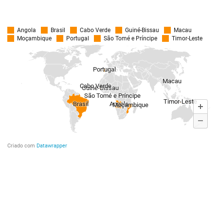
relevantes para a gestão do ensino
superior.
Editar um website com notícias,
textos e artigos relevantes, que
constitua um instrumento de
partilha permanente entre os
associados e os interessados nesta
área.
Editar uma revista eletrónica
indexada, a revista FORGES, com
artigos originais sobre os conteúdos
científicos ligados a esta área da
gestão do ensino superior.
Promover estudos sobre o ensino
superior, reunindo investigadores
dos países de língua portuguesa.